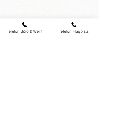
ZUR FLUGWETTER-INFO
Telefon Büro & Werft
Telefon Flugplatz
RUFEN SIE UNS AN
Telefon Büro & Werft:
+43 7225 - 20580
Telefon Flugplatz:
+43 7225 - 7332
E-MAIL SENDEN
info@hb-flugtechnik.at
ÖFFNUNGSZEITEN
Büro & Werft:
Mo - Do, 8 - 17
Uhr und Fr, 8 - 12 Uhr
Flugplatz:
täglich ab 9 Uhr