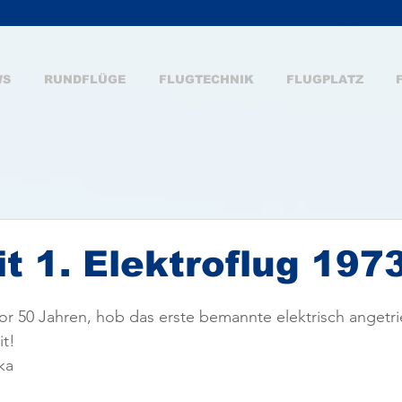
WS
RUNDFLÜGE
FLUGTECHNIK
FLUGPLATZ
t 1. Elektroflug 197
or 50 Jahren, hob das erste bemannte elektrisch angetr
t! 
ka 