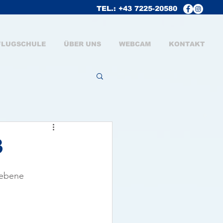
TEL.: +43 7225-20580
FLUGSCHULE
ÜBER UNS
WEBCAM
KONTAKT
3
iebene 