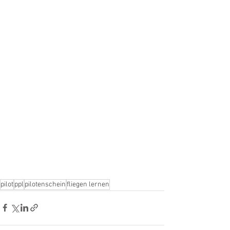
pilot
ppl
pilotenschein
fliegen lernen