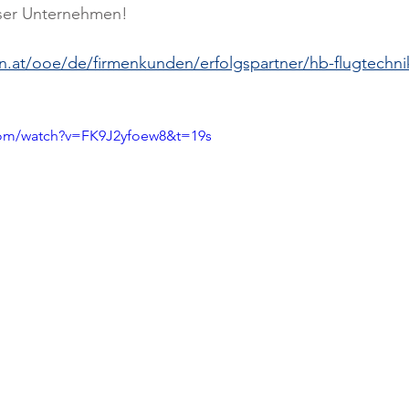
nser Unternehmen!
en.at/ooe/de/firmenkunden/erfolgspartner/hb-flugtechni
com/watch?v=FK9J2yfoew8&t=19s