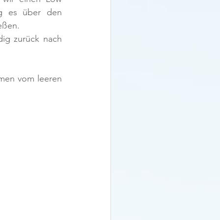
g es über den 
eßen. 
ig zurück nach 
hmen vom leeren 