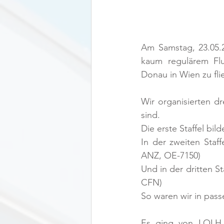
Am Samstag, 23.05.2
kaum regulärem Flu
Donau in Wien zu fli
Wir organisierten dr
sind. 
Die erste Staffel bi
In der zweiten Staf
ANZ, OE-7150)
Und in der dritten S
CFN)
So waren wir in pass
Es ging von LOLH 