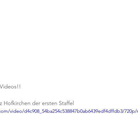
 Videos!!
z Hofkirchen der ersten Staffel
ic.com/video/d4c908_54ba254c538847b0ab6439edf4dffdb3/720p/