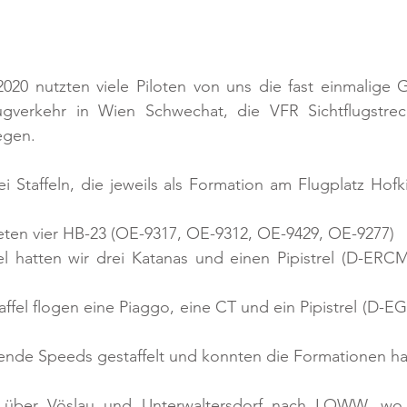
020 nutzten viele Piloten von uns die fast einmalige G
gverkehr in Wien Schwechat, die VFR Sichtflugstrec
egen. 
ei Staffeln, die jeweils als Formation am Flugplatz Hofki
ldeten vier HB-23 (OE-9317, OE-9312, OE-9429, OE-9277)
fel hatten wir drei Katanas und einen Pipistrel (D-ER
taffel flogen eine Piaggo, eine CT und ein Pipistrel (D-E
ende Speeds gestaffelt und konnten die Formationen hal
über Vöslau und Unterwaltersdorf nach LOWW, wo 