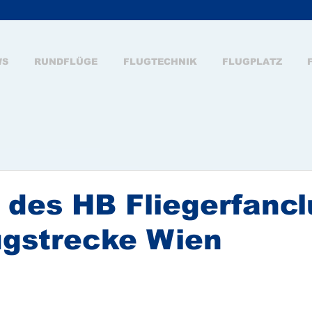
WS
RUNDFLÜGE
FLUGTECHNIK
FLUGPLATZ
 des HB Fliegerfancl
ugstrecke Wien