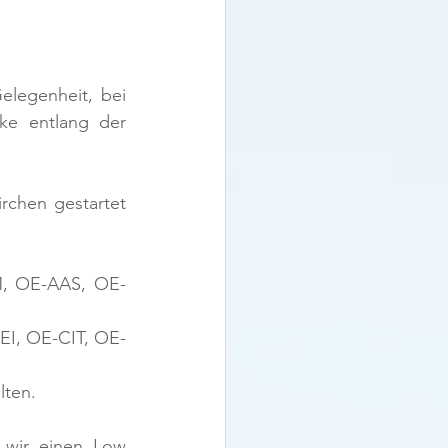
elegenheit, bei 
ke entlang der 
rchen gestartet 
CM, OE-AAS, OE-
GEI, OE-CIT, OE-
ten. 
wir einen Low 