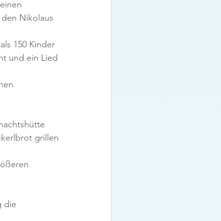
einen 
 den Nikolaus 
ls 150 Kinder 
ht und ein Lied 
hen 
nachtshütte 
erlbrot grillen 
rößeren 
 die 