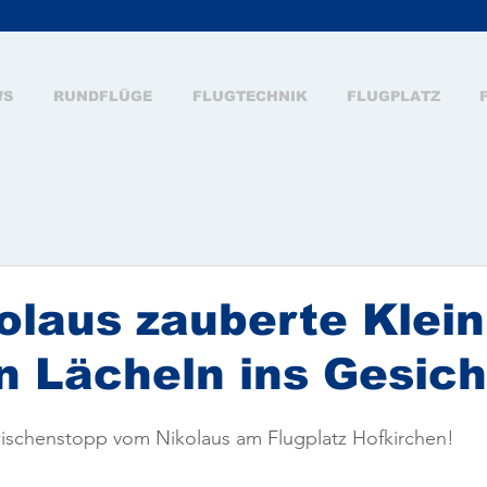
WS
RUNDFLÜGE
FLUGTECHNIK
FLUGPLATZ
olaus zauberte Klei
n Lächeln ins Gesich
ischenstopp vom Nikolaus am Flugplatz Hofkirchen!