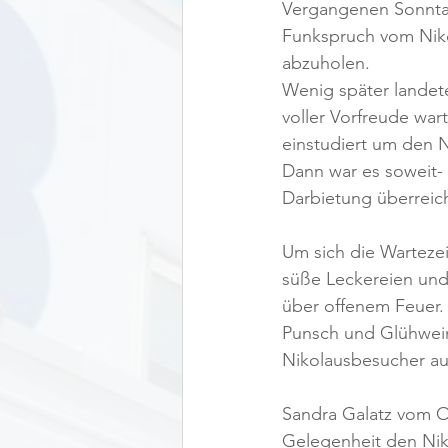
Vergangenen Sonntag
Funkspruch vom Niko
abzuholen. 
Wenig später landete
voller Vorfreude war
einstudiert um den N
Dann war es soweit- 
Darbietung überreich
Um sich die Wartezei
süße Leckereien und 
über offenem Feuer.
Punsch und Glühwein
Nikolausbesucher auf
Sandra Galatz vom OR
Gelegenheit den Nik