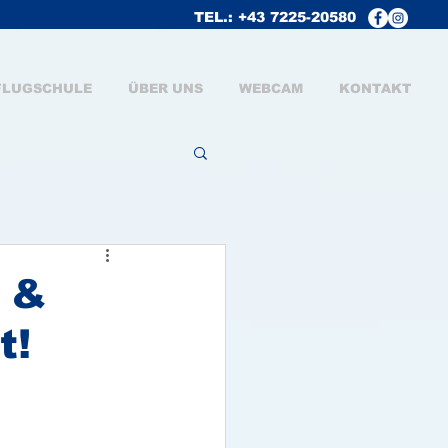
TEL.: +43 7225-20580
FLUGSCHULE
ÜBER UNS
WEBCAM
KONTAKT
n &
t!